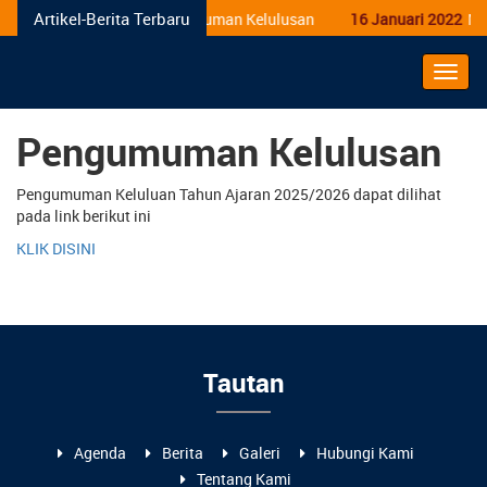
Artikel-Berita Terbaru
01 Juni 2026
Pengumuman Kelulusan
16 Januari 2022
Men
Alihk
Navig
Pengumuman Kelulusan
Pengumuman Keluluan Tahun Ajaran 2025/2026 dapat dilihat
pada link berikut ini
KLIK DISINI
Tautan
Agenda
Berita
Galeri
Hubungi Kami
Tentang Kami