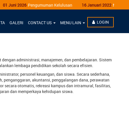
1 Juni 2026
Pengumuman Kelulusan
16 Januari 2022
Mengembali
LOGIN
ITA
GALERI
CONTACT US
MENU LAIN
t dengan administrasi, manajemen, dan pembelajaran. Sistem
lankan lembaga pendidikan sekolah secara efisien.
nistrator, personel keuangan, dan siswa. Secara sederhana,
ah, penganggaran, akuntansi, penggalangan dana, perawatan
 secara otomatis, rekreasi kampus dan intramural, fasilitas,
ajaran dan memperkaya kehidupan siswa.