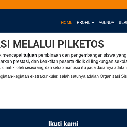
HOME
PROFIL
AGENDA
BER
I MELALUI PILKETOS
uk mencapai
tujuan
pembinaan dan pengembangan siswa yang se
arkan prestasi, dan keaktifan peserta didik di lingkungan sekol
imiliki oleh seseorang, dan setiap manusia itu pada dasarnya adala
egiatan-kegiatan ekstrakurikuler, salah satunya adalah Organisasi S
Ikuti kami