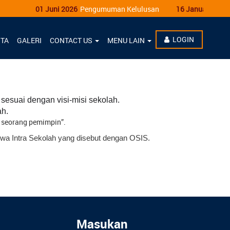
01 Juni 2026
Pengumuman Kelulusan
16 Januari 2022
M
LOGIN
ITA
GALERI
CONTACT US
MENU LAIN
suai dengan visi-misi sekolah.
ah.
h seorang pemimpin”.
iswa Intra Sekolah yang disebut dengan OSIS.
Masukan